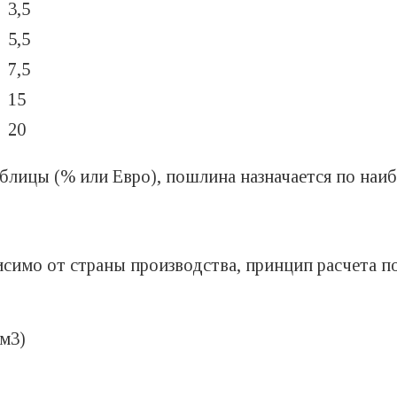
3,5
5,5
7,5
15
20
аблицы (% или Евро), пошлина назначается по наи
висимо от страны производства, принцип расчета 
см3)