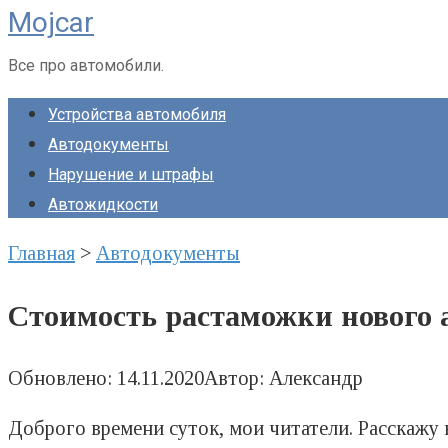
Mojcar
Перейти
к
Все про автомобили.
контенту
Устройства автомобиля
Автодокументы
Нарушение и штрафы
Автожидкости
Главная
>
Автодокументы
Стоимость растаможки нового 
Обновлено:
14.11.2020
Автор:
Александр
Доброго времени суток, мои читатели. Расскажу