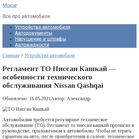
Перейти
Mojcar
к
контенту
Все про автомобили.
Устройства автомобиля
Автодокументы
Нарушение и штрафы
Автожидкости
Главная
>
Устройства автомобиля
Регламент ТО Ниссан Кашкай —
особенности технического
обслуживания Nissan Qashqai
Обновлено:
16.05.2021
Автор:
Александр
Автомобилям требуется регулярное техническое
обслуживание (ТО). Регламент то ниссан кашкай прописан в
руководстве, приложенном к автомобилю. Чтобы не терять
гарантии на авто, после приобретения в салоне, техническое