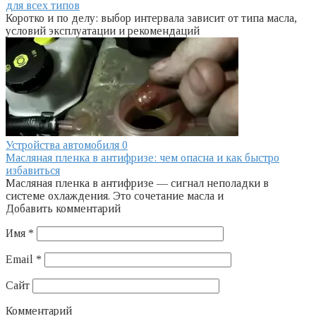
для всех типов
Коротко и по делу: выбор интервала зависит от типа масла,
условий эксплуатации и рекомендаций
Устройства автомобиля
0
Масляная пленка в антифризе: чем опасна и как быстро
избавиться
Масляная пленка в антифризе — сигнал неполадки в
системе охлаждения. Это сочетание масла и
Добавить комментарий
Имя
*
Email
*
Сайт
Комментарий