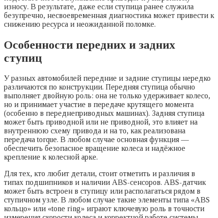
износу. В результате, даже если ступица ранее служила
безупречно, несвоевременная диагностика может привести к
снижению ресурса и неожиданной поломке.
Особенности передних и задних
ступиц
У разных автомобилей передние и задние ступицы нередко
различаются по конструкции. Передняя ступица обычно
выполняет двойную роль: она не только удерживает колесо,
но и принимает участие в передаче крутящего момента
(особенно в переднеприводных машинах). Задняя ступица
может быть приводной или не приводной, это влияет на
внутреннюю схему привода и на то, как реализована
передача torque. В любом случае основная функция —
обеспечить безопасное вращение колеса и надёжное
крепление к колесной арке.
Для тех, кто любит детали, стоит отметить и различия в
типах подшипников и наличии ABS-сенсоров. ABS-датчик
может быть встроен в ступицу или располагаться рядом в
ступичном узле. В любом случае такие элементы типа «ABS
кольцо» или «tone ring» играют ключевую роль в точности
измерения скорости колеса и корректной работе системы