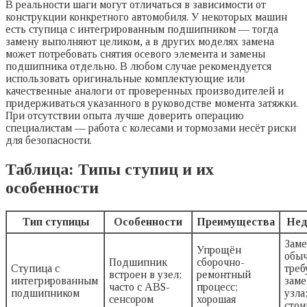
В реальности шаги могут отличаться в зависимости от
конструкции конкретного автомобиля. У некоторых машин
есть ступица с интегрированным подшипником — тогда
замену выполняют целиком, а в других моделях замена
может потребовать снятия осевого элемента и замены
подшипника отдельно. В любом случае рекомендуется
использовать оригинальные комплектующие или
качественные аналоги от проверенных производителей и
придерживаться указанного в руководстве момента затяжки.
При отсутствии опыта лучше доверить операцию
специалистам — работа с колесами и тормозами несёт риски
для безопасности.
Таблица: Типы ступиц и их
особенности
Тип ступицы
Особенности
Преимущества
Нед
Заме
Упрощён
обы
Подшипник
сборочно-
Ступица с
треб
встроен в узел;
ремонтный
интегрированным
заме
часто с ABS-
процесс;
подшипником
узла
сенсором
хорошая
стои