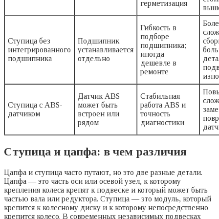
герметизация
выш
Боле
Гибкость в
слож
подборе
Ступица без
Подшипник
сбор
подшипника;
интегрированного
устанавливается
бол
иногда
подшипника
отдельно
дета
дешевле в
под
ремонте
изно
Пов
Датчик ABS
Стабильная
слож
Ступица с ABS-
может быть
работа ABS и
заме
датчиком
встроен или
точность
пов
рядом
диагностики
датч
Ступица и цапфа: в чем различия
Цапфа и ступица часто путают, но это две разные детали.
Цапфа — это часть оси или осевой узел, к которому
крепления колеса крепят к подвеске и который может быть
частью вала или редуктора. Ступица — это модуль, который
крепится к колесному диску и к которому непосредственно
крепится колесо. В современных независимых подвесках