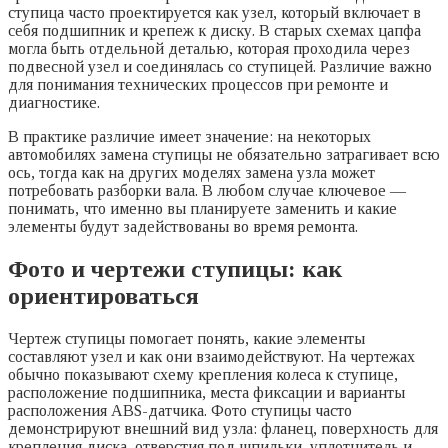
ступица часто проектируется как узел, который включает в
себя подшипник и крепеж к диску. В старых схемах цапфа
могла быть отдельной деталью, которая проходила через
подвесной узел и соединялась со ступицей. Различие важно
для понимания технических процессов при ремонте и
диагностике.
В практике различие имеет значение: на некоторых
автомобилях замена ступицы не обязательно затрагивает всю
ось, тогда как на других моделях замена узла может
потребовать разборки вала. В любом случае ключевое —
понимать, что именно вы планируете заменить и какие
элементы будут задействованы во время ремонта.
Фото и чертежи ступицы: как
ориентироваться
Чертеж ступицы помогает понять, какие элементы
составляют узел и как они взаимодействуют. На чертежах
обычно показывают схему крепления колеса к ступице,
расположение подшипника, места фиксации и варианты
расположения ABS-датчика. Фото ступицы часто
демонстрируют внешний вид узла: фланец, поверхность для
крепления диска, отверстия под шпильки, уплотнитель и