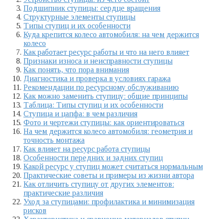
Подшипник ступицы: сердце вращения
Структурные элементы ступицы
Типы ступиц и их особенности
Куда крепится колесо автомобиля: на чем держится
колесо
Как работает ресурс работы и что на него влияет
Признаки износа и неисправности ступицы
Как понять, что пора внимания
Диагностика и проверка в условиях гаража
Рекомендации по ресурсному обслуживанию
Как можно заменить ступицу: общие принципы
Таблица: Типы ступиц и их особенности
Ступица и цапфа: в чем различия
Фото и чертежи ступицы: как ориентироваться
На чем держится колесо автомобиля: геометрия и
точность монтажа
Как влияет на ресурс работа ступицы
Особенности передних и задних ступиц
Какой ресурс у ступиц может считаться нормальным
Практические советы и примеры из жизни автора
Как отличить ступицу от других элементов:
практические различия
Уход за ступицами: профилактика и минимизация
рисков