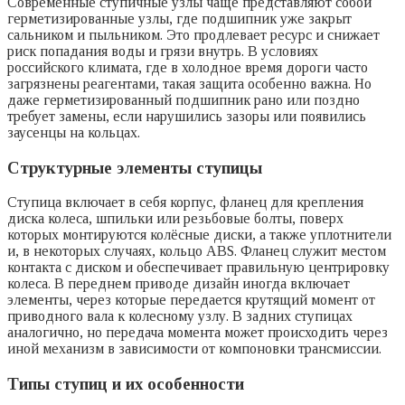
Современные ступичные узлы чаще представляют собой
герметизированные узлы, где подшипник уже закрыт
сальником и пыльником. Это продлевает ресурс и снижает
риск попадания воды и грязи внутрь. В условиях
российского климата, где в холодное время дороги часто
загрязнены реагентами, такая защита особенно важна. Но
даже герметизированный подшипник рано или поздно
требует замены, если нарушились зазоры или появились
заусенцы на кольцах.
Структурные элементы ступицы
Ступица включает в себя корпус, фланец для крепления
диска колеса, шпильки или резьбовые болты, поверх
которых монтируются колёсные диски, а также уплотнители
и, в некоторых случаях, кольцо ABS. Фланец служит местом
контакта с диском и обеспечивает правильную центрировку
колеса. В переднем приводе дизайн иногда включает
элементы, через которые передается крутящий момент от
приводного вала к колесному узлу. В задних ступицах
аналогично, но передача момента может происходить через
иной механизм в зависимости от компоновки трансмиссии.
Типы ступиц и их особенности