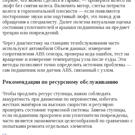
Первое, что можно сделать в гараже, — проверить колесо на
люфт без снятия колеса. Включить мотор, слегка потрясти
колесо в горизонтальной плоскости — если появляются
посторонние звуки или ощутимый люфт, это повод для
обращения к специалисту. Далее полезна визуальная оценка
состояния уплотнителей и крышки подшипника на предмет
трещин или повреждений.
Через диагностику на станциях техобслуживания часто
используют автомобиля Объем данных: измерение
сопротивления ABS сенсора, проверка кода ошибок, тест на
вращение и измерение температуры узла после езды. Эти
методы позволяют точно определить источник проблемы —
сам подшипник или датчик ABS, связанный с узлом.
Рекомендации по ресурсному обслуживанию
Чтобы продлить ресурс ступицы, важно соблюдать
аккуратность при движении по неровностям, избегать
жестких манёвров на высоких скоростях и регулярно
проверять состояние тормозной системы. Замена ступицы,
если подшипник просрочен или уплотнители повреждены,
часто является экономически целесообразной по сравнению с
попытками ремонта отдельных элементов.