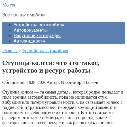
Перейти
Mojcar
к
контенту
Все про автомобили.
Устройства автомобиля
Автодокументы
Нарушение и штрафы
Автожидкости
Главная
>
Устройства автомобиля
Ступица колеса: что это такое,
устройство и ресурс работы
Обновлено:
19.06.2026
Автор:
Владимир Шалаев
Ступица колеса — та самая деталь, которая редко попадает в
поле зрения автомобилиста, пока не начинается стук,
вибрация или потеря управляемости. Она связывает колесо с
подвеской и трансмиссией, передает крутящий момент и
принимает на себя нагрузки от дороги. В этой статье мы
разберём, что такое ступица, как она устроена, какие
факторы влияют на её ресурс и как распознать и решить