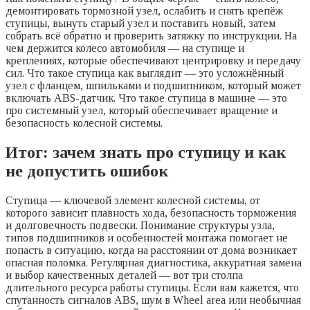
демонтировать тормозной узел, ослабить и снять крепёж
ступицы, вынуть старый узел и поставить новый, затем
собрать всё обратно и проверить затяжку по инструкции. На
чем держится колесо автомобиля — на ступице и
креплениях, которые обеспечивают центрировку и передачу
сил. Что такое ступица как выглядит — это усложнённый
узел с фланцем, шпильками и подшипником, который может
включать ABS-датчик. Что такое ступица в машине — это
про системный узел, который обеспечивает вращение и
безопасность колесной системы.
Итог: зачем знать про ступицу и как
не допустить ошибок
Ступица — ключевой элемент колесной системы, от
которого зависит плавность хода, безопасность торможения
и долговечность подвески. Понимание структуры узла,
типов подшипников и особенностей монтажа помогает не
попасть в ситуацию, когда на расстоянии от дома возникает
опасная поломка. Регулярная диагностика, аккуратная замена
и выбор качественных деталей — вот три столпа
длительного ресурса работы ступицы. Если вам кажется, что
спутанность сигналов ABS, шум в Wheel area или необычная