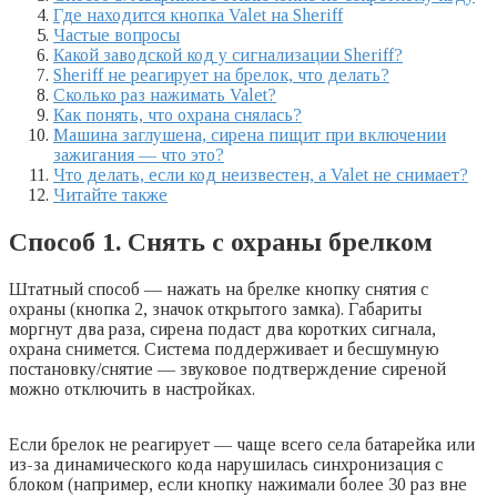
Где находится кнопка Valet на Sheriff
Частые вопросы
Какой заводской код у сигнализации Sheriff?
Sheriff не реагирует на брелок, что делать?
Сколько раз нажимать Valet?
Как понять, что охрана снялась?
Машина заглушена, сирена пищит при включении
зажигания — что это?
Что делать, если код неизвестен, а Valet не снимает?
Читайте также
Способ 1. Снять с охраны брелком
Штатный способ — нажать на брелке кнопку снятия с
охраны (кнопка 2, значок открытого замка). Габариты
моргнут два раза, сирена подаст два коротких сигнала,
охрана снимется. Система поддерживает и бесшумную
постановку/снятие — звуковое подтверждение сиреной
можно отключить в настройках.
Если брелок не реагирует — чаще всего села батарейка или
из-за динамического кода нарушилась синхронизация с
блоком (например, если кнопку нажимали более 30 раз вне