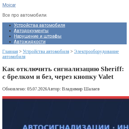
Перейти
Mojcar
к
контенту
Все про автомобили.
Устройства автомобиля
Автодокументы
Нарушение и штрафы
Автожидкости
Главная
>
Устройства автомобиля
>
Электрооборудование
автомобиля
Как отключить сигнализацию Sheriff:
с брелком и без, через кнопку Valet
Обновлено:
05.07.2026
Автор:
Владимир Шалаев