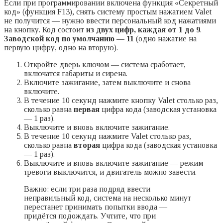
Если при программировании включена функция «Секретный
код» (функция F13), снять систему простым нажатием Valet
не получится — нужно ввести персональный код нажатиями
на кнопку. Код состоит
из двух цифр, каждая от 1 до 9
.
Заводской код по умолчанию — 11
(одно нажатие на
первую цифру, одно на вторую).
Откройте дверь ключом — система сработает,
включатся габариты и сирена.
Включите зажигание, затем выключите и снова
включите.
В течение 10 секунд нажмите кнопку Valet столько раз,
сколько равна
первая
цифра кода (заводская установка
— 1 раз).
Выключите и вновь включите зажигание.
В течение 10 секунд нажмите Valet столько раз,
сколько равна
вторая
цифра кода (заводская установка
— 1 раз).
Выключите и вновь включите зажигание — режим
тревоги выключится, и двигатель можно завести.
Важно: если три раза подряд ввести
неправильный код, система на несколько минут
перестанет принимать попытки ввода —
придётся подождать. Учтите, что при