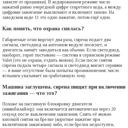
зависит от прошивки). В кодированном режиме число
нажатий равно очередной цифре секретного кода, а между
цифрами зажигание выключают и включают заново. На
заводском коде 11 это одно нажатие, потом ещё одно.
Как понять, что охрана снялась?
Габаритные огни моргнут два раза, сирена подаст два
сигнала, светодиод на антенном модуле погаснет, и
двигатель начнёт заводиться как обычно. Если светодиод,
наоборот, горит постоянно — система в сервисном режиме
Valet (это не охрана, ездить можно). Если после снятия
сирена подала четыре сигнала и светодиод мигает сериями
— в ваше отсутствие была попытка проникновения; число
вспышек указывает на сработавшую зону.
Машина заглушена, сирена пищит при включении
зажигания — что это?
Похоже на пассивную блокировку двигателя
(иммобилайзер): она включается автоматически через 20
секунд после выключения зажигания. Снять её можно
кнопкой снятия на брелке (короткое нажатие при
включённом зажигании) либо, если брелок недоступен,