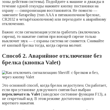
зоны действия системы). Подойдите к машине и дважды в
течение одной секунды нажмите кнопку постановки на
охрану — синхронизация восстановится. Не помогло —
замените батарейку (тип AAA в пятикнопочном брелоке,
CR2032 в четырёхкнопочном) или переходите к аварийному
отключению.
Важно: если сигнализация успела сработать (включилась
сирена), то нажатие снятия при воющей сирене только
выключит звук — с охраны система не снимется. Снимайте
её кнопкой брелка тогда, когда сирена молчит.
Способ 2. Аварийное отключение без
брелка (кнопка Valet)
Это основной способ, когда брелок недоступен. Он работает,
если при установке для ручного снятия был выбран
переключатель Valet
(заводское состояние функции F13), а
не секретный код. В этом режиме достаточно одного
короткого нажатия.