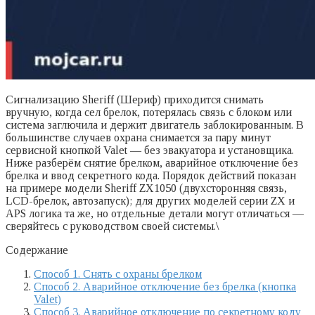
Сигнализацию Sheriff (Шериф) приходится снимать
вручную, когда сел брелок, потерялась связь с блоком или
система заглючила и держит двигатель заблокированным. В
большинстве случаев охрана снимается за пару минут
сервисной кнопкой Valet — без эвакуатора и установщика.
Ниже разберём снятие брелком, аварийное отключение без
брелка и ввод секретного кода. Порядок действий показан
на примере модели Sheriff ZX1050 (двухсторонняя связь,
LCD-брелок, автозапуск); для других моделей серии ZX и
APS логика та же, но отдельные детали могут отличаться —
сверяйтесь с руководством своей системы.\
Содержание
Способ 1. Снять с охраны брелком
Способ 2. Аварийное отключение без брелка (кнопка
Valet)
Способ 3. Аварийное отключение по секретному коду