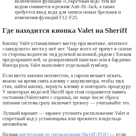
включённой функции «Секретный код» тем же
кодом снимается и режим Anti-Hi-Jack, а также
требуется ввод кода для записи новых брелоков и
изменения функций F12–F25.
Где находится кнопка Valet на Sheriff
Кнопку Valet устанавливает мастер при монтаже, штатного
«заводского» места у неё нет. Чаще всего её прячут в салоне
со стороны водителя: под рулевой колонкой, рядом с блоком
предохранителей, за декоративной панелью или в бардачке.
Иногда роль Valet выполняет отдельный тумблер.
Если место кнопки неизвестно, а сирена мешает искать,
можно на время снять клемму с аккумулятора, чтобы звук
стих, найти кнопку, вернуть клемму и повторить процедуру.
У некоторых моделей Sheriff при этом сохраняется память
состояния (Valet/снято с охраны), но чаще после сброса
питания система сразу включает тревогу — учитывайте это.
Лучший вариант — заранее уточнить расположение Valet и
секретный код у установщика или прежнего владельца
автомобиля.
Полная
инструкция по сигнализации Sheriff (PDF)
— если